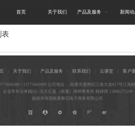
首页
关于我们
产品及服务
新闻动
列表
页
|
关于我们
|
产品及服务
|
联系我们
|
云课堂
|
客户
773660380 / 13773660909 公司地址： 南通市港闸区江海大道817号江海
企业常年法务顾问--北京亿嘉（南通）律师事务所 顾律师 13806275109
版权所有

南通磐石电子商务有限公司